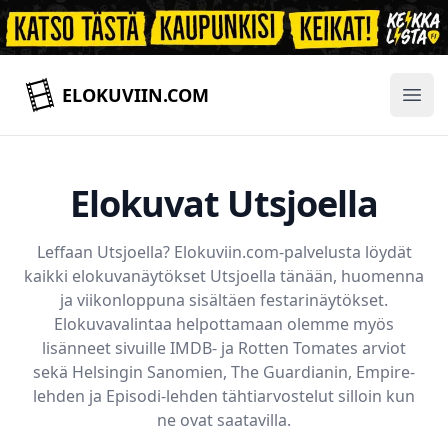
ELOKUVIIN.COM
Ope
Elokuvat Utsjoella
Leffaan
Utsjoella
? Elokuviin.com-palvelusta löydät
kaikki elokuvanäytökset
Utsjoella
tänään, huomenna
ja viikonloppuna sisältäen festarinäytökset.
Elokuvavalintaa helpottamaan olemme myös
lisänneet sivuille IMDB- ja Rotten Tomates arviot
sekä Helsingin Sanomien, The Guardianin, Empire-
lehden ja Episodi-lehden tähtiarvostelut silloin kun
ne ovat saatavilla.