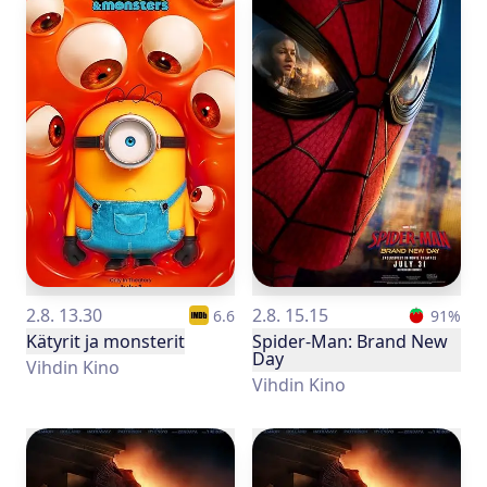
2.8. 13.30
2.8. 15.15
6.6
91
%
Kätyrit ja monsterit
Spider-Man: Brand New
Day
Vihdin Kino
Vihdin Kino