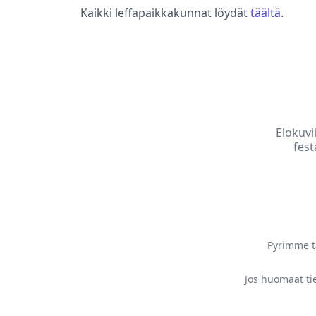
Kaikki leffapaikkakunnat löydät
täältä
.
Elokuvi
fest
Pyrimme tä
Jos huomaat tie