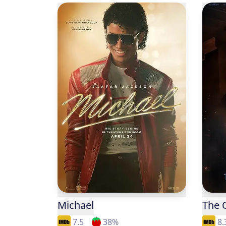
Michael
The 
7.5
38
%
8.