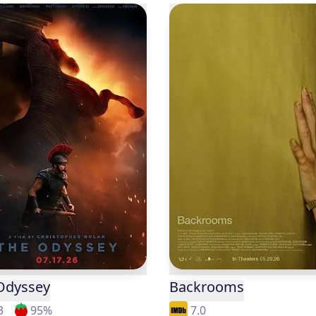
Odyssey
Backrooms
3
95
%
7.0