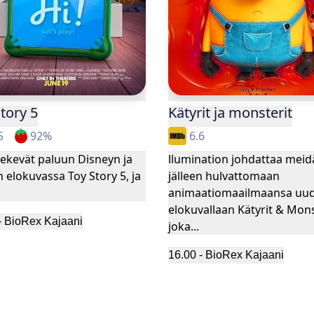
tory 5
Kätyrit ja monsterit
5
92
%
6.6
tekevät paluun Disneyn ja
llumination johdattaa meid
n elokuvassa Toy Story 5, ja
jälleen hulvattomaan
animaatiomaailmaansa uud
elokuvallaan Kätyrit & Mons
-
BioRex Kajaani
joka...
16.00
-
BioRex Kajaani