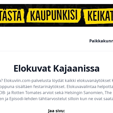
Paikkakun
Elokuvat Kajaanissa
a
? Elokuviin.com-palvelusta löydät kaikki elokuvanäytökset
oppuna sisältäen festarinäytökset. Elokuvavalintaa help
IMDB- ja Rotten Tomates arviot sekä Helsingin Sanomien, The
en ja Episodi-lehden tähtiarvostelut silloin kun ne ovat saatav
Jaa sivu: