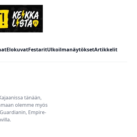
nat
Elokuvat
Festarit
Ulkoilmanäytökset
Artikkelit
Kajaanissa
tänään,
ottamaan olemme myös
 Guardianin, Empire-
illa.