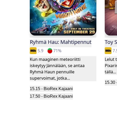
Toy S
Ryhmä Hau: Mahtipennut
7.
5.9
71
%
Lelut 
Kun maaginen meteoriitti
Pixari
iskeytyy Jännälään, se antaa
tällä...
Ryhmä Haun pennuille
supervoimat, jotka...
15.30
15.15
-
BioRex Kajaani
17.50
-
BioRex Kajaani