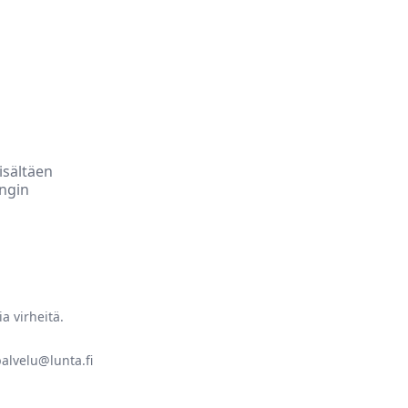
isältäen
ingin
a virheitä.
palvelu@lunta.fi