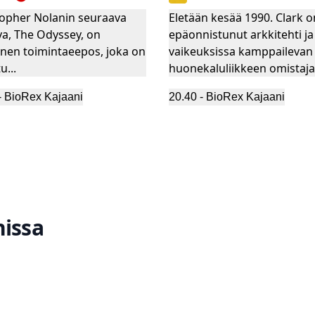
topher Nolanin seuraava
Eletään kesää 1990. Clark o
va, The Odyssey, on
epäonnistunut arkkitehti ja
inen toimintaeepos, joka on
vaikeuksissa kamppailevan
u...
huonekaluliikkeen omistaja,
-
BioRex Kajaani
20.40
-
BioRex Kajaani
nissa