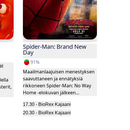
Spider-Man: Brand New
Day
91
%
ät
Maailmanlaajuisen menestyksen
saavuttaneen ja ennätyksiä
ella
rikkoneen Spider-Man: No Way
terit,
Home -elokuvan jälkeen...
17.30
-
BioRex Kajaani
20.30
-
BioRex Kajaani