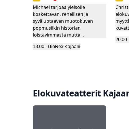
Michael tarjoaa yleisölle
Chris
koskettavan, rehellisen ja
eloku
syväluotaavan muotokuvan
myytt
popmusiikin historian
kuvatt
loistavimmasta mutta...
20.00
18.00
-
BioRex Kajaani
Elokuvateatterit
Kajaa