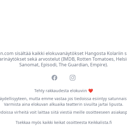
in.com sisältää kaikki elokuvanäytökset Hangosta Kolariin s
arinäytökset sekä arvostelut (IMDB, Rotten Tomatoes, Hels
Sanomat, Episodi, The Guardian, Empire).
Facebook
Instagram
Tehty rakkaudesta elokuviin ❤️
ydellisyyteen, mutta emme vastaa jos tiedoissa esiintyy satunnaisi
Varmista aina elokuvan alkuaika teatterin sivuilta ja/tai lipusta.
doissa virheitä voit laittaa siitä viestiä meille osoitteeseen asiakas
Tsekkaa myös kaikki keikat osoitteesta Keikkalista.fi