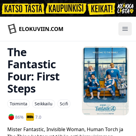
ELOKUVIIN.COM
Ope
The
Fantastic
Four: First
Steps
Toiminta
Seikkailu
Scifi
86
%
7.0
Mister Fantastic, Invisible Woman, Human Torch ja