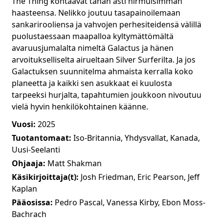
The Thing kohtaavat tähän asti hirmuisimman
haasteensa. Nelikko joutuu tasapainoilemaan
sankarirooliensa ja vahvojen perhesiteidensä välillä
puolustaessaan maapalloa kyltymättömältä
avaruusjumalalta nimeltä Galactus ja hänen
arvoitukselliselta airueltaan Silver Surferilta. Ja jos
Galactuksen suunnitelma ahmaista kerralla koko
planeetta ja kaikki sen asukkaat ei kuulosta
tarpeeksi hurjalta, tapahtumien joukkoon nivoutuu
vielä hyvin henkilökohtainen käänne.
Vuosi:
2025
Tuotantomaat:
Iso-Britannia, Yhdysvallat, Kanada,
Uusi-Seelanti
Ohjaaja:
Matt Shakman
Käsikirjoittaja(t):
Josh Friedman, Eric Pearson, Jeff
Kaplan
Pääosissa:
Pedro Pascal, Vanessa Kirby, Ebon Moss-
Bachrach