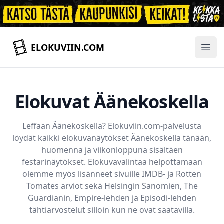
ELOKUVIIN.COM
Ope
Elokuvat Äänekoskella
Leffaan
Äänekoskella
? Elokuviin.com-palvelusta
löydät kaikki elokuvanäytökset
Äänekoskella
tänään,
huomenna ja viikonloppuna sisältäen
festarinäytökset. Elokuvavalintaa helpottamaan
olemme myös lisänneet sivuille IMDB- ja Rotten
Tomates arviot sekä Helsingin Sanomien, The
Guardianin, Empire-lehden ja Episodi-lehden
tähtiarvostelut silloin kun ne ovat saatavilla.