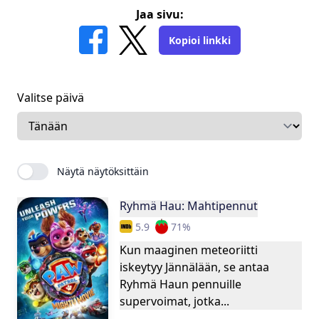
Jaa sivu:
Kopioi linkki
Valitse päivä
Näytä näytöksittäin
Ryhmä Hau: Mahtipennut
5.9
71
%
Kun maaginen meteoriitti
iskeytyy Jännälään, se antaa
Ryhmä Haun pennuille
supervoimat, jotka...