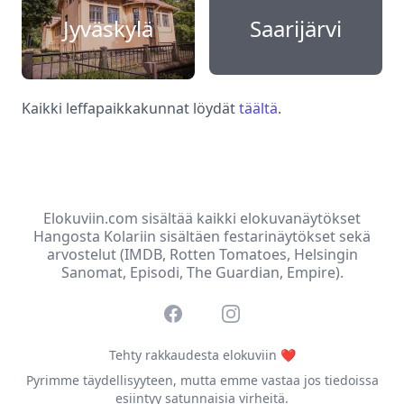
Jyväskylä
Saarijärvi
Kaikki leffapaikkakunnat löydät
täältä
.
Elokuviin.com sisältää kaikki elokuvanäytökset
Hangosta Kolariin sisältäen festarinäytökset sekä
arvostelut (IMDB, Rotten Tomatoes, Helsingin
Sanomat, Episodi, The Guardian, Empire).
Facebook
Instagram
Tehty rakkaudesta elokuviin ❤️
Pyrimme täydellisyyteen, mutta emme vastaa jos tiedoissa
esiintyy satunnaisia virheitä.