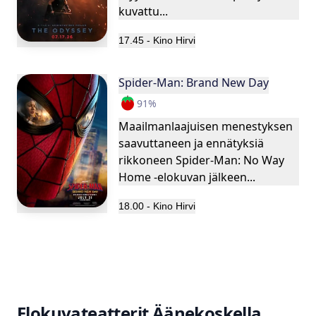
kuvattu...
17.45
-
Kino Hirvi
Spider-Man: Brand New Day
91
%
Maailmanlaajuisen menestyksen
saavuttaneen ja ennätyksiä
rikkoneen Spider-Man: No Way
Home -elokuvan jälkeen...
18.00
-
Kino Hirvi
Elokuvateatterit
Äänekoskella