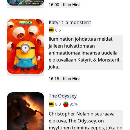
16.00
-
Kino Hirvi
Kätyrit ja monsterit
6.6
llumination johdattaa meidät
jälleen hulvattomaan
animaatiomaailmaansa uudella
elokuvallaan Kätyrit & Monsterit,
joka...
16.15
-
Kino Hirvi
The Odyssey
8.3
95
%
Christopher Nolanin seuraava
elokuva, The Odyssey, on
myyttinen toimintaeepos, joka on